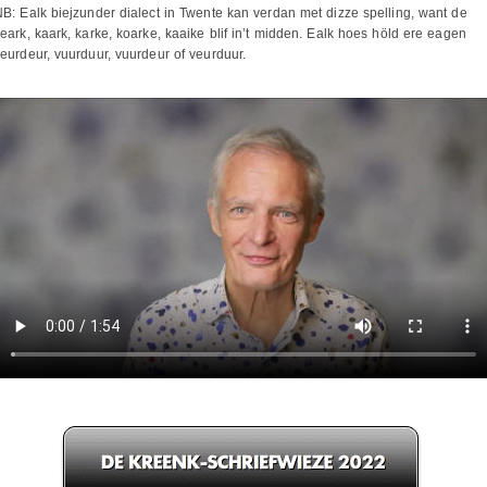
B: Ealk biejzunder dialect in Twente kan verdan met dizze spelling, want de
eark, kaark, karke, koarke, kaaike blif in’t midden. Ealk hoes höld ere eagen
eurdeur, vuurduur, vuurdeur of veurduur.