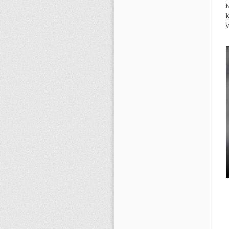
N
k
v