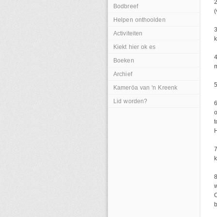
2
Bodbreef
(
Helpen onthoolden
3
Activiteiten
Kiekt hier ok es
4
Boeken
m
Archief
5
Kameröa van 'n Kreenk
Lid worden?
6
o
t
7
w
O
b