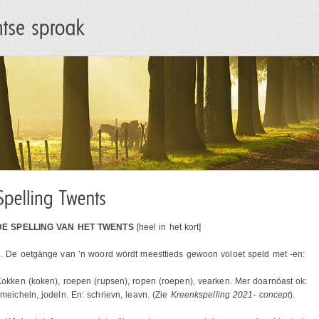
DE SPELLING VAN HET TWENTS
[heel in het kort]
. De oetgänge van ’n woord wördt meesttieds gewoon voloet speld met -en:
okken (koken), roepen (rupsen), ropen (roepen), vearken. Mer doarnöast ok:
meicheln, jodeln. En: schrievn, leavn. (Zie
Kreenkspelling 2021- concept
).