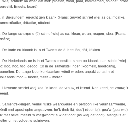
. Wiej schrieft: oa woar dat möt: proaten, woar, poal, kammeroad, soldoat, droa
vergelijk Engels: board).
. n Biejzundern eu-achtigen klaank (Frans: œuvre) schrief wiej as öa: möalke,
kammeröadke, dröadke, nöalerd.
. De lange scherpe e (è) schrief wiej as ea: klean, wean, reagen, stea. (Frans:
isère).
. De korte eu-klaank is in et Twents de ö: hee löp, döl, kökken.
. De Nederlands oe is in et Twents meesttieds nen oo-klaank, dan schrief wiej
o: koo, hoo, too, gedoo. Ok in de samenstellingen: koomelk, hoodöanig,
oometten. De lange kleenkerklaanken wördt wieders anpakt zo-as in et
Hollaands: moo – moder, meer – meren.
. Lidweure schrief wiej zoa: ’n keerl, de vrouw, et keend. Nen keerl, ne vrouw, ’
keend.
8. Samentrekkingen, veural tuske wearkweure en persoonlijke veurnaamweure,
ördt met apostrophe angeavven: he’k (heb ik), doo’j (door iej), goa’w (goa wie)
k met beveurbeeld ’n voegwoord: a’w dat doot (as wiej dat doot). Mangs is et
etter um et voloet te schrieven.