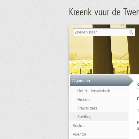
Algemeen
Het Nedersaksisch
Historie
Vrijwilligers
1
Spelling
K
Bestuur
s
Agenda