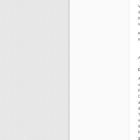
V
o
b
s
K
m
A
A
v
R
a
d
’
v
d
N
g