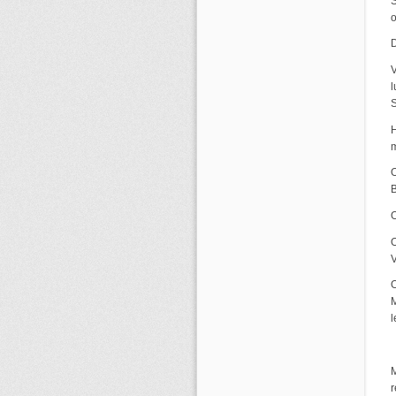
S
D
V
l
S
H
m
O
O
O
O
M
l
M