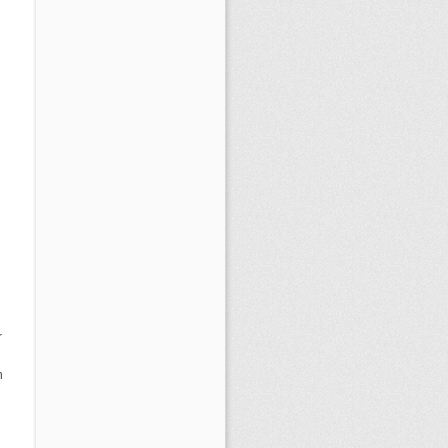
e
r
n