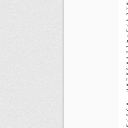
h
a
V
k
1
J
w
k
v
I
l
h
I
G
s
V