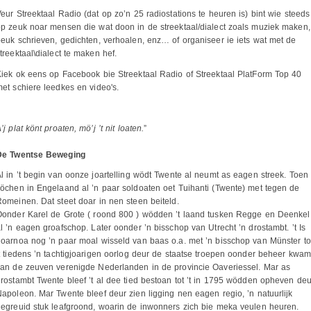
eur Streektaal Radio (dat op zo’n 25 radiostations te heuren is) bint wie steeds
p zeuk noar mensen die wat doon in de streektaal/dialect zoals muziek maken,
euk schrieven, gedichten, verhoalen, enz… of organiseer ie iets wat met de
treektaal\dialect te maken hef.
iek ok eens op Facebook bie Streektaal Radio of Streektaal PlatForm Top 40
et schiere leedkes en video's.
’j plat könt proaten, mö’j ’t nit loaten.
”
De Twentse Beweging
l in ’t begin van oonze joartelling wödt Twente al neumt as eagen streek. Toen
öchen in Engelaand al ’n paar soldoaten oet Tuihanti (Twente) met tegen de
omeinen. Dat steet doar in nen steen beiteld.
Oonder Karel de Grote ( roond 800 ) wödden ’t laand tusken Regge en Deenkel
l ’n eagen groafschop. Later oonder ’n bisschop van Utrecht ’n drostambt. ’t Is
oarnoa nog ’n paar moal wisseld van baas o.a. met ’n bisschop van Münster to
t tiedens ’n tachtigjoarigen oorlog deur de staatse troepen oonder beheer kwam
an de zeuven verenigde Nederlanden in de provincie Oaveriessel. Mar as
rostambt Twente bleef ’t al dee tied bestoan tot ’t in 1795 wödden opheven deu
apoleon. Mar Twente bleef deur zien ligging nen eagen regio, ’n natuurlijk
egreuid stuk leafgroond, woarin de inwonners zich bie meka veulen heuren.