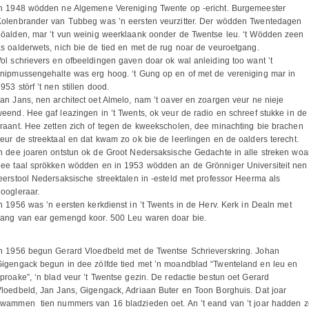
In 1948 wödden ne Algemene Vereniging Twente op -ericht. Burgemeester
Kolenbrander van Tubbeg was ’n eersten veurzitter. Der wödden Twentedagen
öalden, mar ’t vun weinig weerklaank oonder de Twentse leu. ‘t Wödden zeen
s oalderwets, nich bie de tied en met de rug noar de veuroetgang.
ol schrievers en ofbeeldingen gaven doar ok wal anleiding too want ’t
nipmussengehalte was erg hoog. ‘t Gung op en of met de vereniging mar in
953 störf ’t nen stillen dood.
an Jans, nen architect oet Almelo, nam ’t oaver en zoargen veur ne nieje
eend. Hee gaf leazingen in ’t Twents, ok veur de radio en schreef stukke in de
raant. Hee zetten zich of tegen de kweekscholen, dee minachting bie brachen
eur de streektaal en dat kwam zo ok bie de leerlingen en de oalders terecht.
n dee joaren ontstun ok de Groot Nedersaksische Gedachte in alle streken woa
dee taal sprökken wödden en in 1953 wödden an de Grönniger Universiteit nen
eerstool Nedersaksische streektalen in -esteld met professor Heerma als
oogleraar.
n 1956 was ’n eersten kerkdienst in ’t Twents in de Herv. Kerk in Dealn met
zang van ear gemengd koor. 500 Leu waren doar bie.
In 1956 begun Gerard Vloedbeld met de Twentse Schrieverskring. Johan
igengack begun in dee zölfde tied met ’n moandblad “Twenteland en leu en
proake”, ‘n blad veur ’t Twentse gezin. De redactie bestun oet Gerard
loedbeld, Jan Jans, Gigengack, Adriaan Buter en Toon Borghuis. Dat joar
kwammen tien nummers van 16 bladzieden oet. An ’t eand van ’t joar hadden z