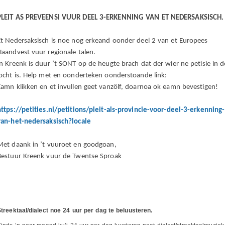
PLEIT AS PREVEENSI VUUR DEEL 3-ERKENNING VAN ET NEDERSAKSISCH.
Et Nedersaksisch is noe nog erkeand oonder deel 2 van et Europees
Haandvest vuur regionale talen.
’n Kreenk is duur ’t SONT op de heugte brach dat der wier ne petisie in d
locht is. Help met en oonderteken oonderstoande link:
Eamn klikken en et invullen geet vanzölf, doarnoa ok eamn bevestigen!
https://petities.nl/petitions/pleit-als-provincie-voor-deel-3-erkenning-
van-het-nedersaksisch?locale
Met daank in ’t vuuroet en goodgoan,
Bestuur Kreenk vuur de Twentse Sproak
treektaal/dialect noe 24 uur per dag te beluusteren.