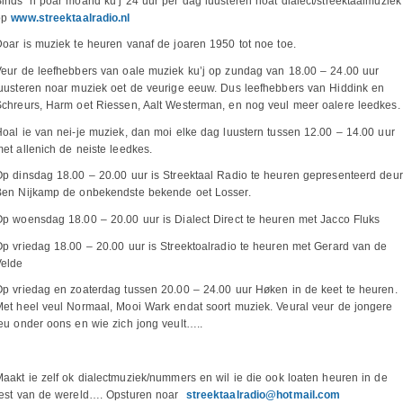
inds ’n poar moand ku’j 24 uur per dag luusteren noat dialect/streektaalmuziek
op
www.streektaalradio.nl
oar is muziek te heuren vanaf de joaren 1950 tot noe toe.
eur de leefhebbers van oale muziek ku’j op zundag van 18.00 – 24.00 uur
uusteren noar muziek oet de veurige eeuw. Dus leefhebbers van Hiddink en
chreurs, Harm oet Riessen, Aalt Westerman, en nog veul meer oalere leedkes
oal ie van nei-je muziek, dan moi elke dag luustern tussen 12.00 – 14.00 uur
et allenich de neiste leedkes.
p dinsdag 18.00 – 20.00 uur is Streektaal Radio te heuren gepresenteerd deur
Ben Nijkamp de onbekendste bekende oet Losser.
p woensdag 18.00 – 20.00 uur is Dialect Direct te heuren met Jacco Fluks
p vriedag 18.00 – 20.00 uur is Streektoalradio te heuren met Gerard van de
Velde
p vriedag en zoaterdag tussen 20.00 – 24.00 uur Høken in de keet te heuren.
et heel veul Normaal, Mooi Wark endat soort muziek. Veural veur de jongere
eu onder oons en wie zich jong veult…..
aakt ie zelf ok dialectmuziek/nummers en wil ie die ook loaten heuren in de
rest van de wereld…. Opsturen noar
streektaalradio@hotmail.com