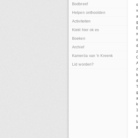
Bodbreef
o
v
Helpen onthoolden
a
Activiteiten
E
Kiekt hier ok es
m
Boeken
d
Archief
z
Kameröa van 'n Kreenk
G
A
Lid worden?
z
t
d
T
g
a
k
1
v
l
h