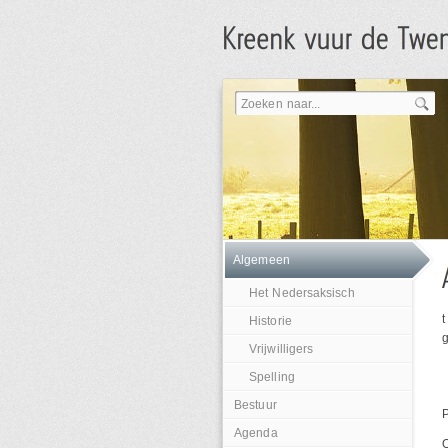
Algemeen
Het Nedersaksisch
t
Historie
Vrijwilligers
Spelling
Bestuur
Agenda