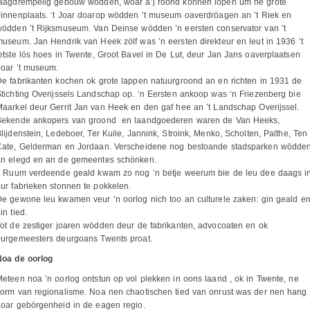
laagdrempelig gebouw wödden, woar a’j roond konnen lopen um ne grote
innenplaats. ‘t Joar doarop wödden ’t museum oaverdröagen an ’t Riek en
ödden ’t Rijksmuseum. Van Deinse wödden ’n eersten conservator van ’t
useum. Jan Hendrik van Heek zölf was ’n eersten direkteur en leut in 1936 ’t
etste lös hoes in Twente, Groot Bavel in De Lut, deur Jan Jans oaverplaatsen
noar ’t museum.
e fabrikanten kochen ok grote lappen natuurgroond an en richten in 1931 de
tichting Overijssels Landschap op. ‘n Eersten ankoop was ‘n Friezenberg bie
aarkel deur Gerrit Jan van Heek en den gaf hee an ’t Landschap Overijssel.
Bekende ankopers van groond en laandgoederen waren de Van Heeks,
lijdenstein, Ledeboer, Ter Kuile, Jannink, Stroink, Menko, Scholten, Palthe, Ten
Cate, Gelderman en Jordaan. Verscheidene nog bestoande stadsparken wödde
an elegd en an de gemeentes schönken.
’t Ruum verdeende geald kwam zo nog ’n betje weerum bie de leu dee daags i
ur fabrieken stonnen te pokkelen.
e gewone leu kwamen veur ’n oorlog nich too an culturele zaken: gin geald e
in tied.
ot de zestiger joaren wödden deur de fabrikanten, advocoaten en ok
burgemeesters deurgoans Twents proat.
Noa de oorlog
eteen noa ’n oorlog ontstun op vol plekken in oons laand , ok in Twente, ne
orm van regionalisme. Noa nen chaotischen tied van onrust was der nen hang
oar gebörgenheid in de eagen regio.