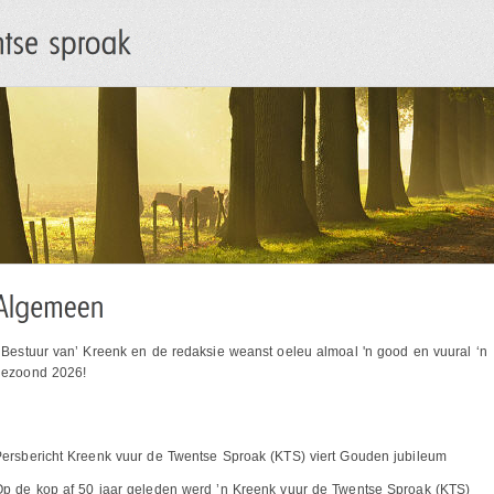
 Bestuur van’ Kreenk en de redaksie weanst oeleu almoal 'n good en vuural ‘n
gezoond 2026!
Persbericht Kreenk vuur de Twentse Sproak (KTS) viert Gouden jubileum
Op de kop af 50 jaar geleden werd ’n Kreenk vuur de Twentse Sproak (KTS)