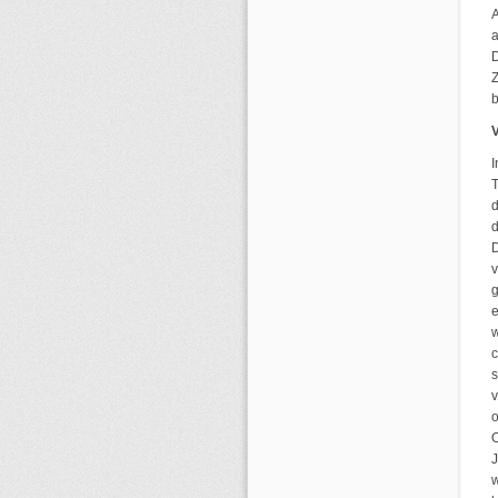
A
a
D
Z
b
V
I
T
d
d
v
g
w
s
v
o
O
J
w