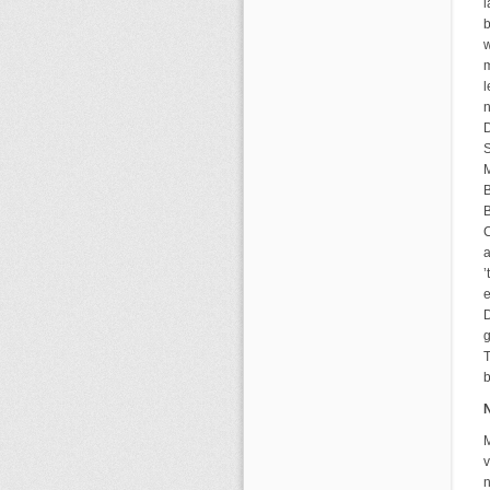
b
w
m
l
D
S
M
B
e
D
g
T
M
v
n