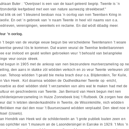
driaan Buter : “Overijssel is een van de kaart geleerd begrip. Twente is ’n
fzonderlijk leefgebied met een van nature aanwezig streekbesef.”
at blik ok oet ’t bleuiend bestoan noa ’n oorlog van nen Twentsen Kring in
wolle. En oet ’n gebroek van ’n naam Twente in heel völ naams van o.a.
edrieven, verenigingen, weenkels en reclame. En dat wödt stöadig meer.
eur ’n oorlog.
n ’t begin van de veurige eeuw begun bie verscheidene Twentenaren ’t woare
wentse geveul lös te kommen. Dat waren veural de Twentse textielbaronnen
ee ear invlood en geald wollen gebroeken veur ’t behoald van belangrieke
inge veur oonze streek.
Dat begun in 1905 met de ankoop van nen biezeundere muntverzameling op n
eiling, den aans in stukke zöl wödden verkoch en zo veur Twente verleuren zöl
oan. Tehoop wödden ’t geald bie meka brach deur o.a. Blijdenstein, Ter Kuile,
en Van Heek . Kot doarnoa wödden de Oudheidkamer Twente op -ericht,
oarbie as doel wödden steld ’t verzamelen van alns wat te maken had met de
cultuur en geschiedenis van Twente. Jan Bernard van Heek begun met nen
childeriejenverzameling in Huize Zonnebeek biej ‘t Rutbeek. Ok zorgen hee de
eur dat ’n letsten stenderkastmölle in Twente, de Wissinkmölle, nich wödden
fbrökken mar dat den noar ’t Buurserzaand wödden verplaatst. Den steet noe i
ssel (Usselo).
an Hendrik van Heek wol de schilderieeën an ’t grote publiek loaten zeen en
as oprichter van ’t museum an de Lasondersingel in Eanske in 1929. ’t Mos ’n