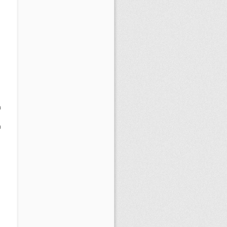
n
n
n